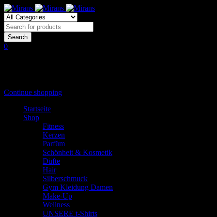
0
Shopping Cart
(0 items)
Shopping cart is empty
Continue shopping
Startseite
Shop
Fitness
Kerzen
Parfüm
Schönheit & Kosmetik
Düfte
Hair
Silberschmuck
Gym Kleidung Damen
Make-Up
Wellness
UNSERE t-Shirts