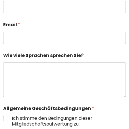
Email
*
Wie viele Sprachen sprechen Sie?
E
Allgemeine Geschäftsbedingungen
*
m
a
Ich stimme den Bedingungen dieser
i
Mitgliedschaftsaufwertung zu.
l