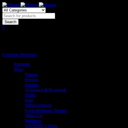
0
Shopping Cart
(0 items)
Shopping cart is empty
Continue shopping
Startseite
Shop
Fitness
Kerzen
Parfüm
Schönheit & Kosmetik
Düfte
Hair
Silberschmuck
Gym Kleidung Damen
Make-Up
Wellness
UNSERE t-Shirts