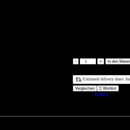
Syrien Parfü
€
35.00
200 vorrätig
Syrien
In den Waren
Parfüm
Unisex
50ml
Estimated delivery dates: A
Eau
de
Vergleichen
Wishlist
Parfum
Categories:
Parfüm
Menge