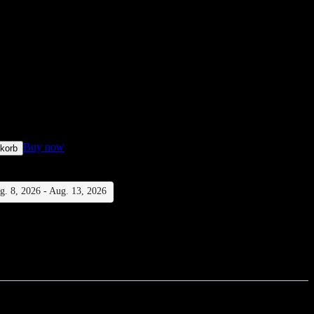
m Unisex 50ml Eau de Parfum
Buy now
korb
ug. 8, 2026 - Aug. 13, 2026