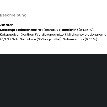
Beschreibung
Zutaten:
Molkenproteinkonzentrat
(enthält
Sojalecithin
) (94,85 %),
Kakaopulver, Xanthan (Verdickungsmittel), Milchschokoladenaroma
(0,3 %), Salz, Sucralose (Süßungsmittel), Sahnearoma (0,05 %).
Dürener Str. 84, 52249 Eschweiler
info@mirans.online
SHOP MORE