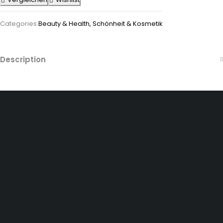
Categories:
Beauty & Health
,
Schönheit & Kosmetik
Description
Dürener Str. 84, 52249 Eschweiler
info@mirans.online
SHOP MORE