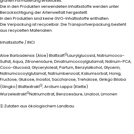
grünen Formulierung entwickelt.
Die in den Produkten verwendeten Inhaltsstoffe werden unter
Berücksichtigung der Artenvielfalt hergestellt.
In den Produkten sind keine GVO-Inhaltsstoffe enthalten.
Die Verpackung ist recycelbar. Die Transportverpackung besteht
aus recycelten Materialien.
Inhaltsstoffe / INCI
➀
Aloe Barbadensis (Aloe) Blattsaft
Laurylglucosid, Natriumcoco-
Sulfat, Aqua, Zitronensäure, Dinatriumcocoylglutamat, Natrium-PCA,
Coco-Glucosid, Glyceryloleat, Parfum, Benzylalkohol, Glycerin,
Natriumcocoylglutamat, Natriumbenzoat, Kaliumsorbat, Honig,
Fructose, Glukose, Inositol, Saccharose, Trehalose, Ginkgo Biloba
➀
(Gingko) Blattextrakt
, Arctium Lappa (Klette)
➀
Wurzelextrakt
Natriumcitrat, Benzoesäure, Linalool, Limonen
➀ Zutaten aus ökologischem Landbau