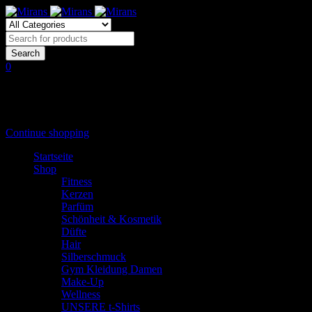
0
Shopping Cart
(0 items)
Shopping cart is empty
Continue shopping
Startseite
Shop
Fitness
Kerzen
Parfüm
Schönheit & Kosmetik
Düfte
Hair
Silberschmuck
Gym Kleidung Damen
Make-Up
Wellness
UNSERE t-Shirts