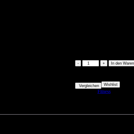
Chondroitin P
€
24.99
100 vorrätig
Chondroitin
In den Waren
Pulver
-
Estimated delivery dates: Aug.
100g
Menge
Wishlist
Vergleichen
Categories:
Fitness