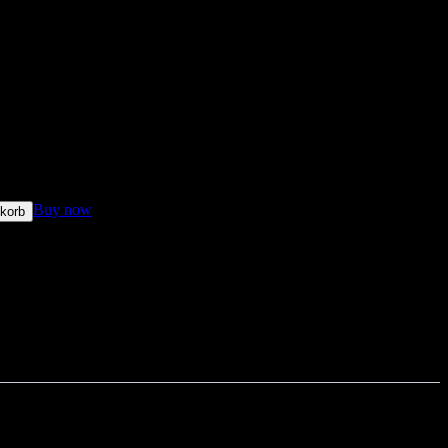
ulver – 100g
Buy now
korb
 9, 2026 - Aug. 14, 2026