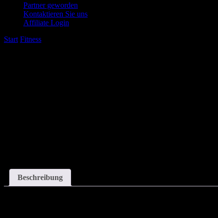
Partner geworden
Kontaktieren Sie uns
Affiliate Login
Start
/
Fitness
/
Chondroitin Pulver – 100g
Beschreibung
Description