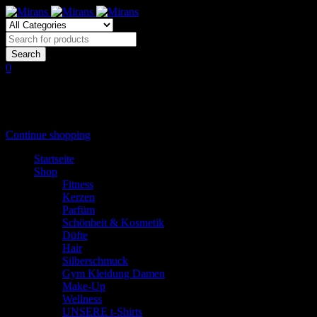
0
Shopping Cart
(0 items)
Shopping cart is empty
Continue shopping
Startseite
Shop
Fitness
Kerzen
Parfüm
Schönheit & Kosmetik
Düfte
Hair
Silberschmuck
Gym Kleidung Damen
Make-Up
Wellness
UNSERE t-Shirts