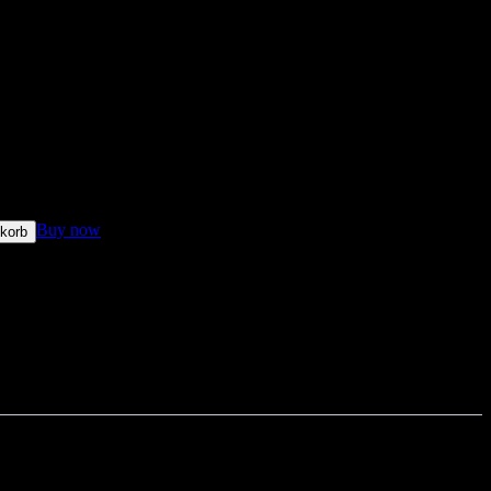
glycinat – 500 Tabletten
Buy now
korb
 8, 2026 - Aug. 13, 2026