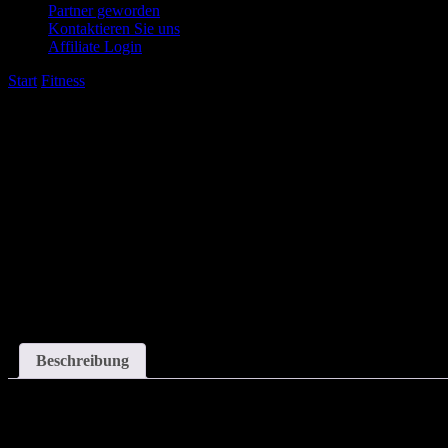
Partner geworden
Kontaktieren Sie uns
Affiliate Login
Start
/
Fitness
/
25mg Zink Bisglycinat – 500 Tabletten
Beschreibung
Description