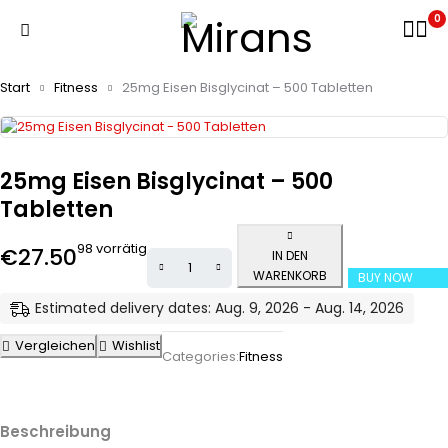
0
Start
Fitness
25mg Eisen Bisglycinat – 500 Tabletten
25mg Eisen Bisglycinat – 500
Tabletten
98 vorrätig
€
27.50
IN DEN
WARENKORB
BUY NOW
Estimated delivery dates: Aug. 9, 2026 - Aug. 14, 2026
Vergleichen
Wishlist
Categories:
Fitness
Beschreibung