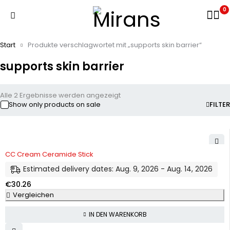
0
Start
Produkte verschlagwortet mit „supports skin barrier“
supports skin barrier
Alle 2 Ergebnisse werden angezeigt
Show only products on sale
FILTER
CC Cream Ceramide Stick
Estimated delivery dates: Aug. 9, 2026 - Aug. 14, 2026
€
30.26
Vergleichen
IN DEN WARENKORB