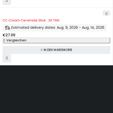
CC Cream Ceramide Stick : 30 TAN
Estimated delivery dates: Aug. 9, 2026 - Aug. 14, 2026
€
27.00
Vergleichen
IN DEN WARENKORB
Dürener Str. 84, 52249 Eschweiler
info@mirans.online
SHOP MORE
Impressum