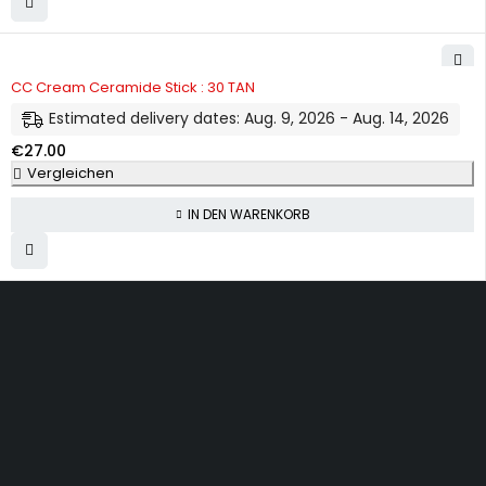
CC Cream Ceramide Stick : 30 TAN
Estimated delivery dates: Aug. 9, 2026 - Aug. 14, 2026
€
27.00
Vergleichen
IN DEN WARENKORB
Dürener Str. 84, 52249 Eschweiler
info@mirans.online
SHOP MORE
Impressum