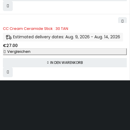
CC Cream Ceramide Stick : 30 TAN
Estimated delivery dates: Aug. 9, 2026 - Aug. 14, 2026
€
27.00
Vergleichen
IN DEN WARENKORB
Dürener Str. 84, 52249 Eschweiler
info@mirans.online
SHOP MORE