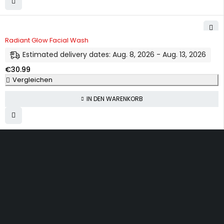
Radiant Glow Facial Wash
Estimated delivery dates: Aug. 8, 2026 - Aug. 13, 2026
€
30.99
Vergleichen
IN DEN WARENKORB
Dürener Str. 84, 52249 Eschweiler
info@mirans.online
SHOP MORE
Impressum