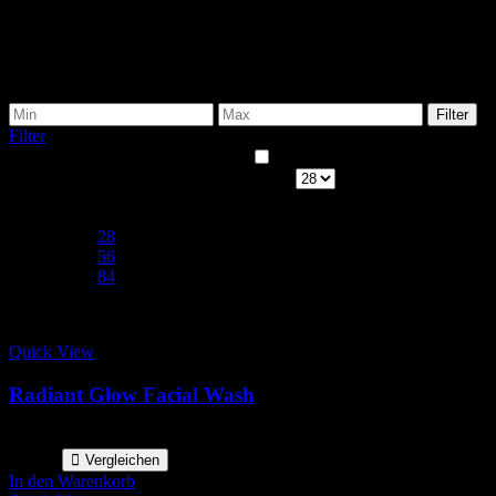
0 - €100
€100 - €200
€200 - €500
€500+
Filter
Filter
Einzelnes Ergebnis wird angezeigt
Show only products on sale
Show
Show:
28
28
56
84
Quick View
Radiant Glow Facial Wash
Estimated delivery dates: Aug. 9, 2026 - Aug. 14, 2026
€
30.99
Vergleichen
In den Warenkorb