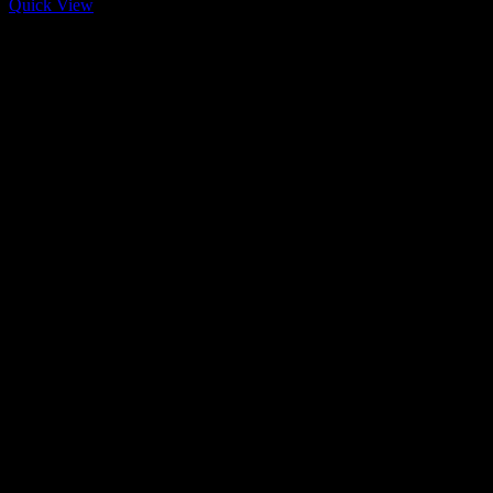
Quick View
Dürener Str. 84, 52249 Eschweiler
info@mirans.online
SHOP MORE