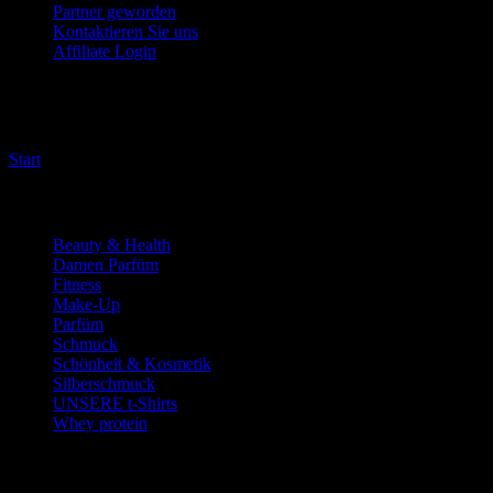
Partner geworden
Kontaktieren Sie uns
Affiliate Login
Make-up buildup (Concern)
Start
/
Produkte verschlagwortet mit „Make-up buildup (Concern)“
Product categories
Beauty & Health
(1)
Damen Parfüm
(2)
Fitness
(41)
Make-Up
(7)
Parfüm
(4)
Schmuck
(2)
Schönheit & Kosmetik
(19)
Silberschmuck
(1)
UNSERE t-Shirts
(1)
Whey protein
(1)
Price