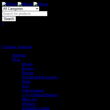
0
Shopping Cart
(0 items)
Shopping cart is empty
Continue shopping
Startseite
Shop
Fitness
Kerzen
Parfüm
Schönheit & Kosmetik
Düfte
Hair
Silberschmuck
Gym Kleidung Damen
Make-Up
Wellness
UNSERE t-Shirts