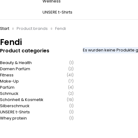
Wellness
UNSERE t-Shirts
Start
Product brands
Fendi
Fendi
Product categories
Es wurden keine Produkte g
Beauty & Health
(1)
Damen Parfüm
(2)
Fitness
(41)
Make-Up
(7)
Parfüm
(4)
Schmuck
(2)
Schönheit & Kosmetik
(19)
Silberschmuck
(1)
UNSERE t-Shirts
(1)
Whey protein
(1)