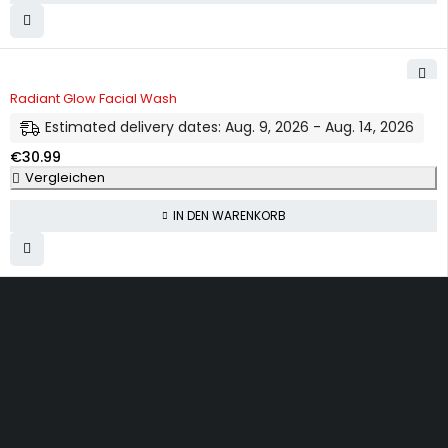
Radiant Glow Facial Wash
Estimated delivery dates: Aug. 9, 2026 - Aug. 14, 2026
€
30.99
Vergleichen
IN DEN WARENKORB
Dürener Str. 84, 52249 Eschweiler
info@mirans.online
SHOP MORE